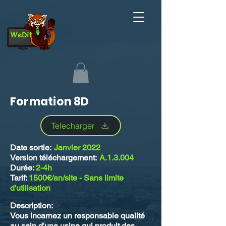
WeDit
Formation 8D
Telecharger
Date sortie:
Janvier 2022
Version téléchargement:
A.1.3.004
Durée:
2-4h
Tarif:
1500€/an/site - Sans limite
d'utilisation
Description:
Vous incarnez un responsable qualité
au sein d'une usine qui produit des