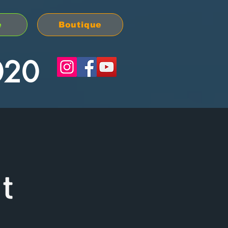
e
Boutique
020