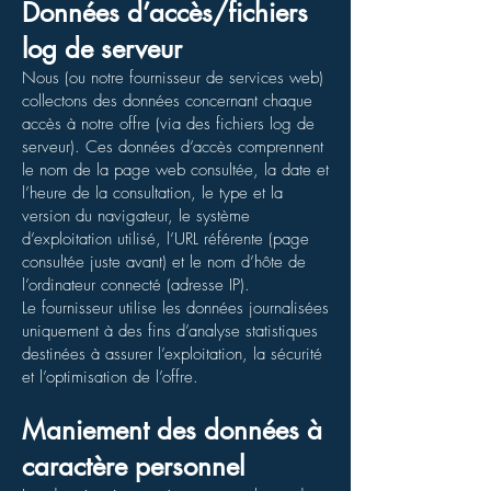
Données d’accès/fichiers
log de serveur
Nous (ou notre fournisseur de services web)
collectons des données concernant chaque
accès à notre offre (via des fichiers log de
serveur). Ces données d’accès comprennent
le nom de la page web consultée, la date et
l’heure de la consultation, le type et la
version du navigateur, le système
d’exploitation utilisé, l’URL référente (page
consultée juste avant) et le nom d’hôte de
l’ordinateur connecté (adresse IP).
Le fournisseur utilise les données journalisées
uniquement à des fins d’analyse statistiques
destinées à assurer l’exploitation, la sécurité
et l’optimisation de l’offre.
Maniement des données à
caractère personnel