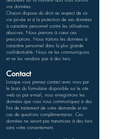
vos données.
Chacun dispose du droit au respect de sa
vie privée et à la protection de ses données
à caractère personnel contre les utilisations
abusives. Nous prenons à cœur ces
prescriptions. Nous traitons les données à
caractère personnel dans la plus grande
confidentialité. Nous ne les communiquons
et ne les vendons pas à des tiers.
Contact
Lorsque vous prenez contact avec nous par
le biais du formulaire disponible sur le site
web ou par e-mail, nous enregistrons les
données que vous nous communiquez à des
fins de traitement de votre demande et en
cas de questions complémentaires. Ces
données ne seront pas transmises à des tiers
sans votre consentement.