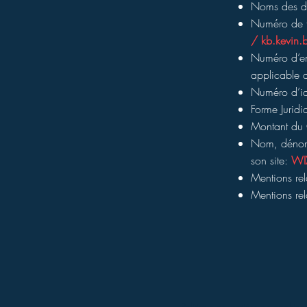
Noms des dir
Numéro de t
/
kb.kevin
Numéro d’enr
applicable a
Numéro d’ide
Forme Juridi
Montant du 
Nom, dénomi
son site:
WI
Mentions rel
Mentions rel
Politique en matière de cookies