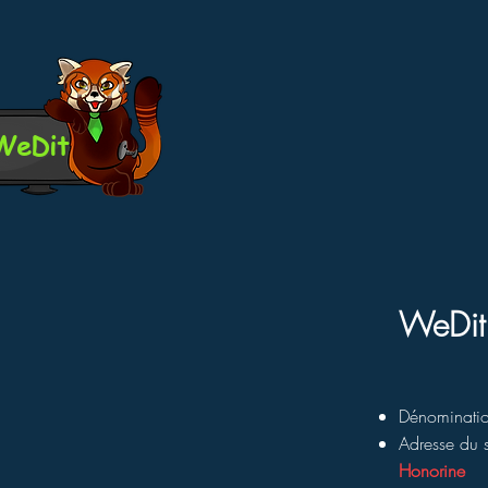
WeDit
WeDit
Dénominatio
Adresse du s
Honorine